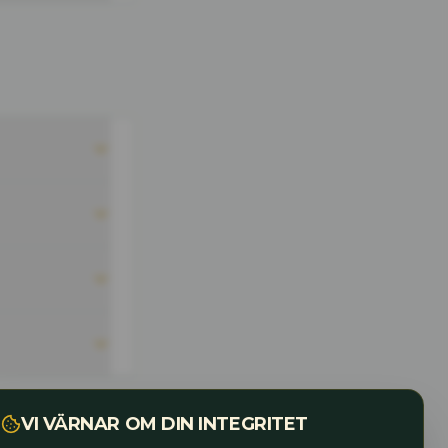
ingar
VI VÄRNAR OM DIN INTEGRITET